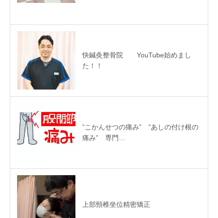
快鍼灸整骨院 YouTube始めまし
た！！
”こかんせつの痛み” ”あしの付け根の
痛み” 専門…
上部頸椎坐位精密矯正