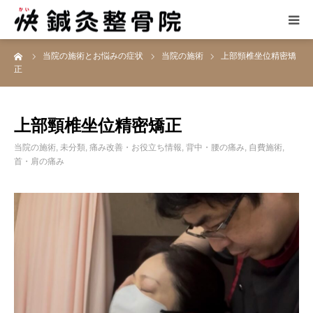
ーム
当院の施術とお悩みの症状
当院の施術
上部頸椎坐位精密矯
当院の施術
正
お悩みの症状
上部頸椎坐位精密矯正
患者さんの声
当院の施術
,
未分類
,
痛み改善・お役立ち情報
,
背中・腰の痛み
,
自費施術
,
首・肩の痛み
当院について
アクセス